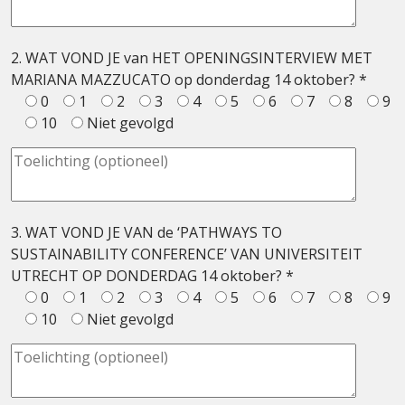
2. WAT VOND JE van HET OPENINGSINTERVIEW MET
MARIANA MAZZUCATO op donderdag 14 oktober? *
0
1
2
3
4
5
6
7
8
9
10
Niet gevolgd
3. WAT VOND JE VAN de ‘PATHWAYS TO
SUSTAINABILITY CONFERENCE’ VAN UNIVERSITEIT
UTRECHT OP DONDERDAG 14 oktober? *
0
1
2
3
4
5
6
7
8
9
10
Niet gevolgd