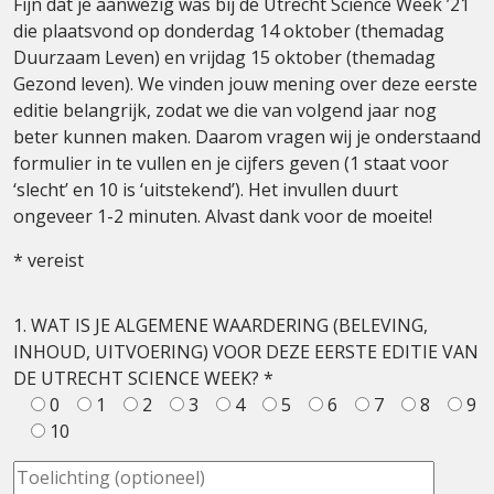
Fijn dat je aanwezig was bij de Utrecht Science Week ’21
die plaatsvond op donderdag 14 oktober (themadag
Duurzaam Leven) en vrijdag 15 oktober (themadag
Gezond leven). We vinden jouw mening over deze eerste
editie belangrijk, zodat we die van volgend jaar nog
beter kunnen maken. Daarom vragen wij je onderstaand
formulier in te vullen en je cijfers geven (1 staat voor
‘slecht’ en 10 is ‘uitstekend’). Het invullen duurt
ongeveer 1-2 minuten. Alvast dank voor de moeite!
* vereist
1. WAT IS JE ALGEMENE WAARDERING (BELEVING,
INHOUD, UITVOERING) VOOR DEZE EERSTE EDITIE VAN
DE UTRECHT SCIENCE WEEK? *
0
1
2
3
4
5
6
7
8
9
10