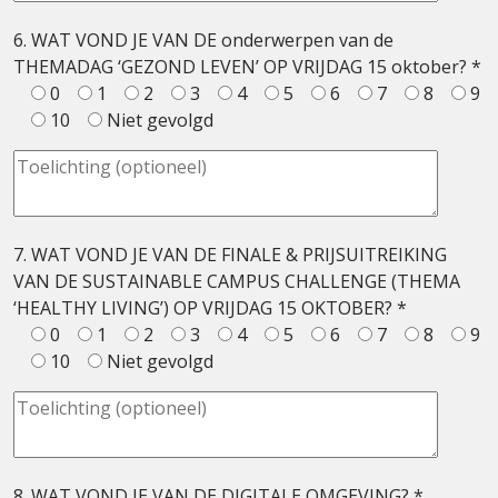
6. WAT VOND JE VAN DE onderwerpen van de
THEMADAG ‘GEZOND LEVEN’ OP VRIJDAG 15 oktober? *
0
1
2
3
4
5
6
7
8
9
10
Niet gevolgd
7. WAT VOND JE VAN DE FINALE & PRIJSUITREIKING
VAN DE SUSTAINABLE CAMPUS CHALLENGE (THEMA
‘HEALTHY LIVING’) OP VRIJDAG 15 OKTOBER? *
0
1
2
3
4
5
6
7
8
9
10
Niet gevolgd
8. WAT VOND JE VAN DE DIGITALE OMGEVING? *