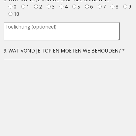
0
1
2
3
4
5
6
7
8
9
10
9. WAT VOND JE TOP EN MOETEN WE BEHOUDEN? *
10. HEB JE NOG TIPS VOOR VERBETERING? *
11. BEN JE VAN PLAN VOLGEND JAAR DEEL TE NEMEN
AAN DE UTRECHT SCIENCE WEEK ’22? *