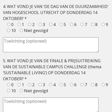
4. WAT VOND JE VAN ‘DE DAG VAN DE DUURZAAMHEID’
VAN HOGESCHOOL UTRECHT OP DONDERDAG 14
OKTOBER? *
0
1
2
3
4
5
6
7
8
9
10
Niet gevolgd
5. WAT VOND JE VAN DE FINALE & PRIJSUITREIKING
VAN DE SUSTAINABLE CAMPUS CHALLENGE (thema
‘SUSTAINABLE LIVING’) OP DONDERDAG 14
OKTOBER? *
0
1
2
3
4
5
6
7
8
9
10
Niet gevolgd