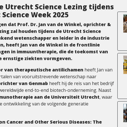
e Utrecht Science Lezing tijdens
t Science Week 2025
n dat Prof. Dr. Jan van de Winkel, oprichter &
ing zal houden tijdens de Utrecht Science
kend wetenschapper en leider in de industrie
, heeft Jan van de Winkel in de frontlinie
gen in immuuntherapie, die de toekomst van
e ernstige ziekten vormgeven.
tor van therapeutische antilichamen
heeft Jan van
vertalen van vooruitstrevende wetenschap naar
richter van Genmab
heeft hij de reis van het bedrijf
 wereldwijde end-to-end biotech-onderneming. Naast
munotherapie aan de Universiteit Utrecht
, waar
de ontwikkeling van de volgende generatie
on Cancer and Other Serious Diseases: The