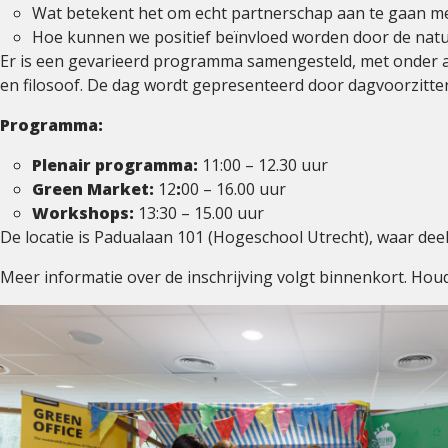
30
Wat betekent het om echt partnerschap aan te gaan me
september
Hoe kunnen we positief beïnvloed worden door de natu
–
Er is een gevarieerd programma samengesteld, met onder 
Verbondenheid
en filosoof. De dag wordt gepresenteerd door dagvoorzitte
met
de
Programma:
Natuur
Plenair programma:
11:00 – 12.30 uur
Green Market:
12
:
00 – 16.00 uur
Workshops:
13:30 – 15.00 uur
De locatie is Padualaan 101 (Hogeschool Utrecht), waar d
Meer informatie over de inschrijving volgt binnenkort. Houd