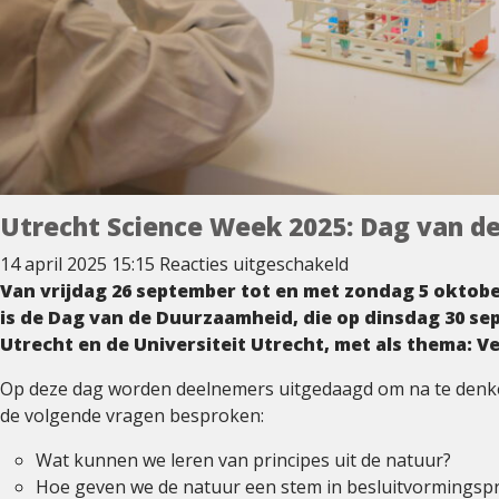
Utrecht Science Week 2025: Dag van d
voor
14 april 2025 15:15
Reacties uitgeschakeld
Utrecht
Van vrijdag 26 september tot en met zondag 5 oktob
Science
is de Dag van de Duurzaamheid, die op dinsdag 30 se
Week
Utrecht en de Universiteit Utrecht, met als thema: 
2025:
Op deze dag worden deelnemers uitgedaagd om na te denken
Dag
de volgende vragen besproken:
van
de
Wat kunnen we leren van principes uit de natuur?
Duurzaamheid
Hoe geven we de natuur een stem in besluitvormingsp