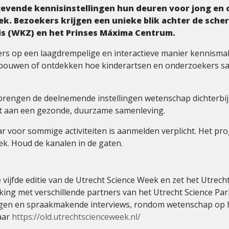
evende kennisinstellingen hun deuren voor jong en 
ek. Bezoekers krijgen een unieke blik achter de sch
uis (WKZ) en het Prinses Máxima Centrum.
rs op een laagdrempelige en interactieve manier kennismak
ots bouwen of ontdekken hoe kinderartsen en onderzoekers
rengen de deelnemende instellingen wetenschap dichterbij 
t aan een gezonde, duurzame samenleving.
aar voor sommige activiteiten is aanmelden verplicht. Het
k. Houd de kanalen in de gaten.
vijfde editie van de Utrecht Science Week en zet het Utrech
rking met verschillende partners van het Utrecht Science 
ngen en spraakmakende interviews, rondom wetenschap op he
aar
https://old.utrechtscienceweek.nl/