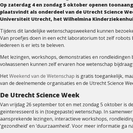
Wetenschap
Op zaterdag 4 en zondag 5 oktober openen toonaang
komt
plaatsvindt als onderdeel van de Utrecht Science We
tot
Universiteit Utrecht, het Wilhelmina Kinderziekenh
leven
Tijdens dit landelijke wetenschapsweekend kunnen bezoeke
tijdens
Van proefjes doen in een echt laboratorium tot zelf rob
het
iedereen is er iets te beleven.
Weekend
van
Met lezingen, workshops, demonstraties en rondleidingen b
de
volwassenen kunnen zelf ervaren hoe wetenschap bijdraag
Wetenschap
op
Het
Weekend van de Wetenschap
is gratis toegankelijk, m
het
van de deelnemende organisaties en de Utrecht Science Wee
Utrecht
De Utrecht Science Week
Science
Park
Van vrijdag 26 september tot en met zondag 5 oktober is de 
geïnteresseerd is in (toegepaste) wetenschap. In samenwe
aansprekende lezingen, interactieve workshops, rondleidi
‘gezondheid’ en ‘duurzaamheid’. Voor meer informatie ga n