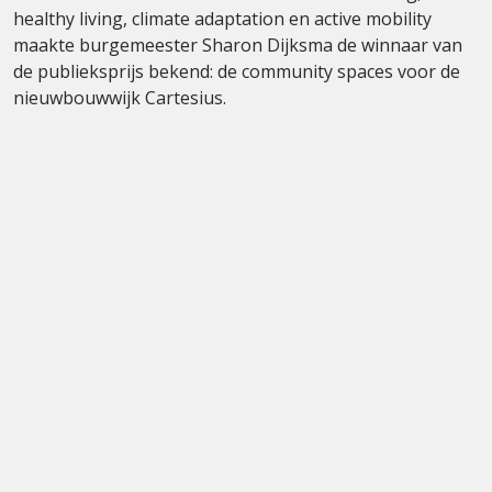
healthy living, climate adaptation en active mobility
maakte burgemeester Sharon Dijksma de winnaar van
de publieksprijs bekend: de community spaces voor de
nieuwbouwwijk Cartesius.
Burgemeester Dijksma had nog een primeur: ze was
zojuist benoemd tot lid van de adviesgroep lokale
overheden van de Secretaris-Generaal van de Verenigde
Naties, António Guterres. Deze adviesgroep moet
effectievere samenwerking tussen alle overheidslagen
tot stand brengen, met als doel de Sustainable
Development Goals te behalen. Binnen de adviesgroep
zal Dijksma zich bezighouden met het thema Future
Generations
.
Een beter podium voor dit eervolle nieuws
had ze niet kunnen kiezen.
Over Utrecht Science Week
Op het Utrecht Science Park, het grootste science park
van Nederland, werken ruim 55.000 studenten en 30.000