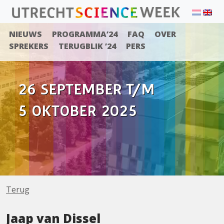
NIEUWS
PROGRAMMA’24
FAQ
OVER
SPREKERS
TERUGBLIK ’24
PERS
26 SEPTEMBER T/M
5 OKTOBER 2025
Terug
Jaap van Dissel