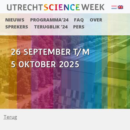
NIEUWS
PROGRAMMA’24
FAQ
OVER
SPREKERS
TERUGBLIK ’24
PERS
26 SEPTEMBER T/M
5 OKTOBER 2025
Terug