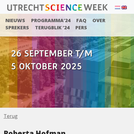
NIEUWS
PROGRAMMA’24
FAQ
OVER
SPREKERS
TERUGBLIK ’24
PERS
26 SEPTEMBER T/M
5 OKTOBER 2025
Terug
Roberta Hofman